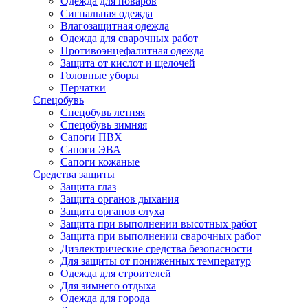
Одежда для поваров
Сигнальная одежда
Влагозащитная одежда
Одежда для сварочных работ
Противоэнцефалитная одежда
Защита от кислот и щелочей
Головные уборы
Перчатки
Спецобувь
Спецобувь летняя
Спецобувь зимняя
Сапоги ПВХ
Сапоги ЭВА
Сапоги кожаные
Средства защиты
Защита глаз
Защита органов дыхания
Защита органов слуха
Защита при выполнении высотных работ
Защита при выполнении сварочных работ
Диэлектрические средства безопасности
Для защиты от пониженных температур
Одежда для строителей
Для зимнего отдыха
Одежда для города