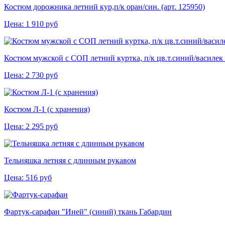
Костюм дорожника летний кур,п/к оран/син. (арт. 125950)
Цена:
1 910
руб
Костюм мужской с СОП летний куртка, п/к цв.т.синий/василек (
Цена:
2 730
руб
Костюм Л-1 (с хранения)
Цена:
2 295
руб
Тельняшка летняя с длинным рукавом
Цена:
516
руб
Фартук-сарафан "Иней" (синий) ткань Габардин