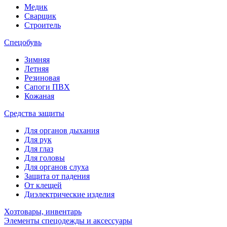
Медик
Сварщик
Строитель
Спецобувь
Зимняя
Летняя
Резиновая
Сапоги ПВХ
Кожаная
Средства защиты
Для органов дыхания
Для рук
Для глаз
Для головы
Для органов слуха
Защита от падения
От клещей
Диэлектрические изделия
Хозтовары, инвентарь
Элементы спецодежды и аксессуары