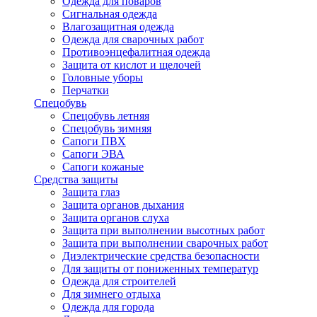
Одежда для поваров
Сигнальная одежда
Влагозащитная одежда
Одежда для сварочных работ
Противоэнцефалитная одежда
Защита от кислот и щелочей
Головные уборы
Перчатки
Спецобувь
Спецобувь летняя
Спецобувь зимняя
Сапоги ПВХ
Сапоги ЭВА
Сапоги кожаные
Средства защиты
Защита глаз
Защита органов дыхания
Защита органов слуха
Защита при выполнении высотных работ
Защита при выполнении сварочных работ
Диэлектрические средства безопасности
Для защиты от пониженных температур
Одежда для строителей
Для зимнего отдыха
Одежда для города