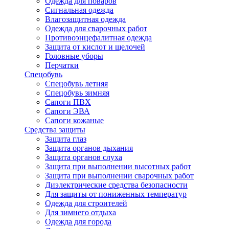
Одежда для поваров
Сигнальная одежда
Влагозащитная одежда
Одежда для сварочных работ
Противоэнцефалитная одежда
Защита от кислот и щелочей
Головные уборы
Перчатки
Спецобувь
Спецобувь летняя
Спецобувь зимняя
Сапоги ПВХ
Сапоги ЭВА
Сапоги кожаные
Средства защиты
Защита глаз
Защита органов дыхания
Защита органов слуха
Защита при выполнении высотных работ
Защита при выполнении сварочных работ
Диэлектрические средства безопасности
Для защиты от пониженных температур
Одежда для строителей
Для зимнего отдыха
Одежда для города