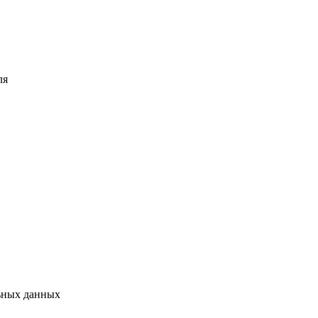
ля
льных данных