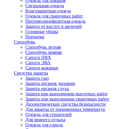
Одежда для поваров
Сигнальная одежда
Влагозащитная одежда
Одежда для сварочных работ
Противоэнцефалитная одежда
Защита от кислот и щелочей
Головные уборы
Перчатки
Спецобувь
Спецобувь летняя
Спецобувь зимняя
Сапоги ПВХ
Сапоги ЭВА
Сапоги кожаные
Средства защиты
Защита глаз
Защита органов дыхания
Защита органов слуха
Защита при выполнении высотных работ
Защита при выполнении сварочных работ
Диэлектрические средства безопасности
Для защиты от пониженных температур
Одежда для строителей
Для зимнего отдыха
Одежда для города