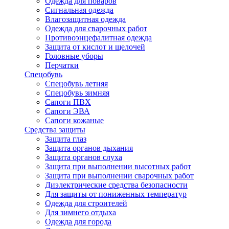
Одежда для поваров
Сигнальная одежда
Влагозащитная одежда
Одежда для сварочных работ
Противоэнцефалитная одежда
Защита от кислот и щелочей
Головные уборы
Перчатки
Спецобувь
Спецобувь летняя
Спецобувь зимняя
Сапоги ПВХ
Сапоги ЭВА
Сапоги кожаные
Средства защиты
Защита глаз
Защита органов дыхания
Защита органов слуха
Защита при выполнении высотных работ
Защита при выполнении сварочных работ
Диэлектрические средства безопасности
Для защиты от пониженных температур
Одежда для строителей
Для зимнего отдыха
Одежда для города