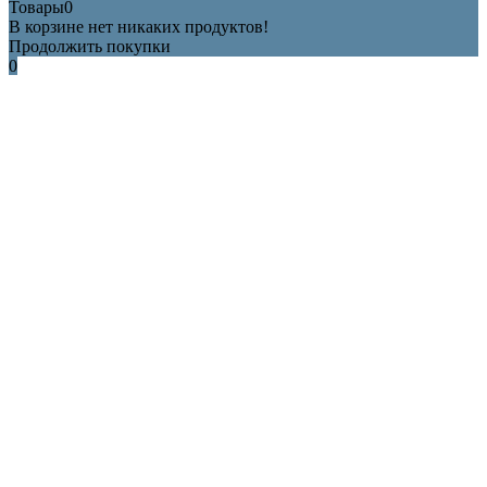
Товары
0
В корзине нет никаких продуктов!
Продолжить покупки
0