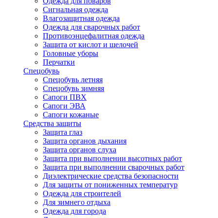
Одежда для поваров
Сигнальная одежда
Влагозащитная одежда
Одежда для сварочных работ
Противоэнцефалитная одежда
Защита от кислот и щелочей
Головные уборы
Перчатки
Спецобувь
Спецобувь летняя
Спецобувь зимняя
Сапоги ПВХ
Сапоги ЭВА
Сапоги кожаные
Средства защиты
Защита глаз
Защита органов дыхания
Защита органов слуха
Защита при выполнении высотных работ
Защита при выполнении сварочных работ
Диэлектрические средства безопасности
Для защиты от пониженных температур
Одежда для строителей
Для зимнего отдыха
Одежда для города