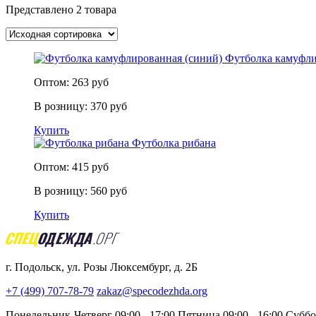
Представлено 2 товара
Футболка камуфли
Оптом:
263
руб
В розницу:
370
руб
Купить
Футболка рибана
Оптом:
415
руб
В розницу:
560
руб
Купить
г. Подольск, ул. Розы Люксембург, д. 2Б
+7 (499) 707-78-79
zakaz@specodezhda.org
Понедельник-Четверг 09:00 - 17:00
Пятница 09:00 - 16:00
Суббо