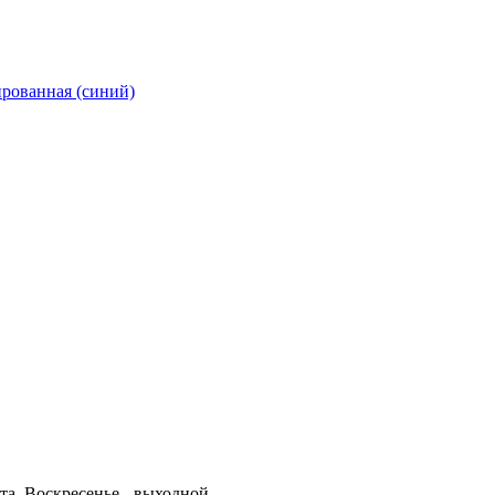
рованная (синий)
та, Воскресенье - выходной