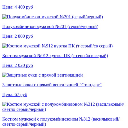
Цена:
4 400
руб
Полукомбинезон мужской №201 (серый/черный)
Цена:
2 800
руб
Костюм мужской №912 куртка ПК (т серый/св серый)
Цена:
2 020
руб
Защитные очки с прямой вентиляцией "Стандарт"
Цена:
67
руб
Костюм мужской с полукомбинезоном №312 (васильковый/
светло-серый/черный)