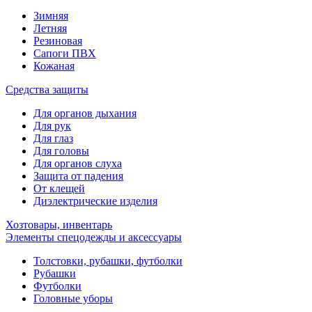
Зимняя
Летняя
Резиновая
Сапоги ПВХ
Кожаная
Средства защиты
Для органов дыхания
Для рук
Для глаз
Для головы
Для органов слуха
Защита от падения
От клещей
Диэлектрические изделия
Хозтовары, инвентарь
Элементы спецодежды и аксессуары
Толстовки, рубашки, футболки
Рубашки
Футболки
Головные уборы