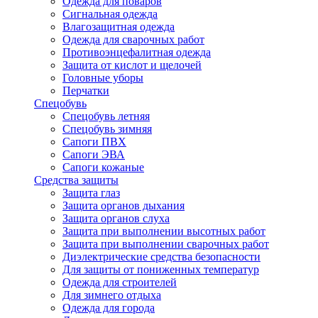
Одежда для поваров
Сигнальная одежда
Влагозащитная одежда
Одежда для сварочных работ
Противоэнцефалитная одежда
Защита от кислот и щелочей
Головные уборы
Перчатки
Спецобувь
Спецобувь летняя
Спецобувь зимняя
Сапоги ПВХ
Сапоги ЭВА
Сапоги кожаные
Средства защиты
Защита глаз
Защита органов дыхания
Защита органов слуха
Защита при выполнении высотных работ
Защита при выполнении сварочных работ
Диэлектрические средства безопасности
Для защиты от пониженных температур
Одежда для строителей
Для зимнего отдыха
Одежда для города