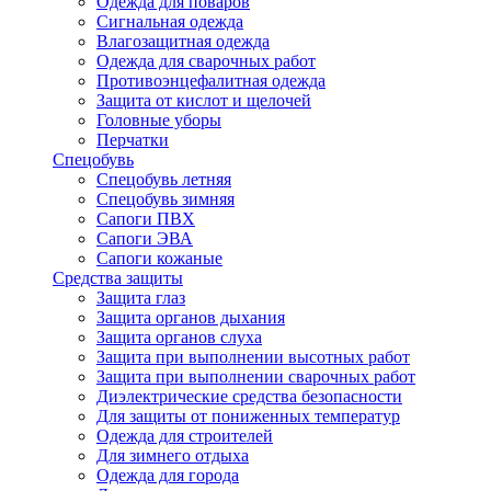
Одежда для поваров
Сигнальная одежда
Влагозащитная одежда
Одежда для сварочных работ
Противоэнцефалитная одежда
Защита от кислот и щелочей
Головные уборы
Перчатки
Спецобувь
Спецобувь летняя
Спецобувь зимняя
Сапоги ПВХ
Сапоги ЭВА
Сапоги кожаные
Средства защиты
Защита глаз
Защита органов дыхания
Защита органов слуха
Защита при выполнении высотных работ
Защита при выполнении сварочных работ
Диэлектрические средства безопасности
Для защиты от пониженных температур
Одежда для строителей
Для зимнего отдыха
Одежда для города