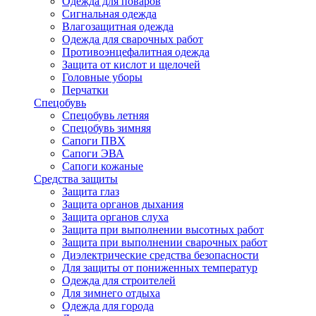
Одежда для поваров
Сигнальная одежда
Влагозащитная одежда
Одежда для сварочных работ
Противоэнцефалитная одежда
Защита от кислот и щелочей
Головные уборы
Перчатки
Спецобувь
Спецобувь летняя
Спецобувь зимняя
Сапоги ПВХ
Сапоги ЭВА
Сапоги кожаные
Средства защиты
Защита глаз
Защита органов дыхания
Защита органов слуха
Защита при выполнении высотных работ
Защита при выполнении сварочных работ
Диэлектрические средства безопасности
Для защиты от пониженных температур
Одежда для строителей
Для зимнего отдыха
Одежда для города