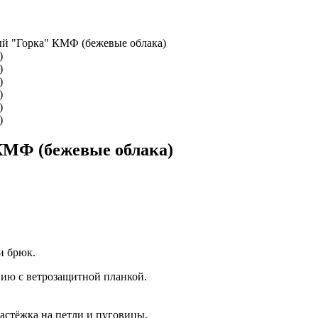
й "Горка" КМФ (бежевые облака)
КМФ (бежевые облака)
и брюк.
нию с ветрозащитной планкой.
застёжка на петли и пуговицы.