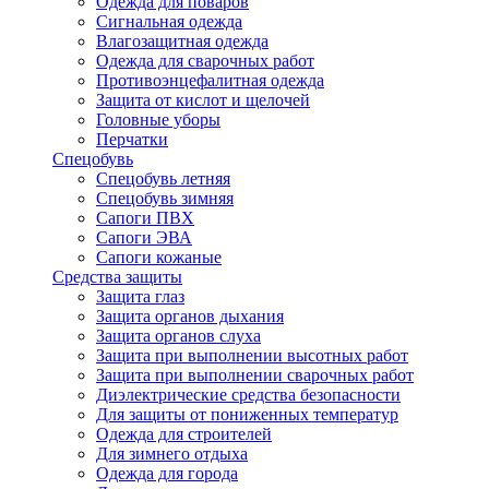
Одежда для поваров
Сигнальная одежда
Влагозащитная одежда
Одежда для сварочных работ
Противоэнцефалитная одежда
Защита от кислот и щелочей
Головные уборы
Перчатки
Спецобувь
Спецобувь летняя
Спецобувь зимняя
Сапоги ПВХ
Сапоги ЭВА
Сапоги кожаные
Средства защиты
Защита глаз
Защита органов дыхания
Защита органов слуха
Защита при выполнении высотных работ
Защита при выполнении сварочных работ
Диэлектрические средства безопасности
Для защиты от пониженных температур
Одежда для строителей
Для зимнего отдыха
Одежда для города