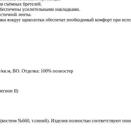
ия съёмных бретелей.
 обеспечены усилительными накладками.
стичной ленты.
зки вокруг щиколотки обеспечат необходимый комфорт при испо
г/кв.м, ВО. Отделка: 100% полиэстер
егион II)
(костюм №660, т.синий). Изделия полностью соответствуют опис