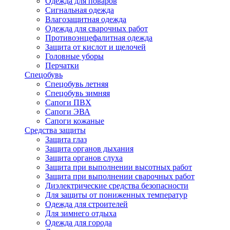
Одежда для поваров
Сигнальная одежда
Влагозащитная одежда
Одежда для сварочных работ
Противоэнцефалитная одежда
Защита от кислот и щелочей
Головные уборы
Перчатки
Спецобувь
Спецобувь летняя
Спецобувь зимняя
Сапоги ПВХ
Сапоги ЭВА
Сапоги кожаные
Средства защиты
Защита глаз
Защита органов дыхания
Защита органов слуха
Защита при выполнении высотных работ
Защита при выполнении сварочных работ
Диэлектрические средства безопасности
Для защиты от пониженных температур
Одежда для строителей
Для зимнего отдыха
Одежда для города