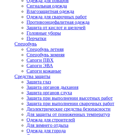
Одежда для поваров
Сигнальная одежда
Влагозащитная одежда
Одежда для сварочных работ
Противоэнцефалитная одежда
Защита от кислот и щелочей
Головные уборы
Перчатки
Спецобувь
Спецобувь летняя
Спецобувь зимняя
Сапоги ПВХ
Сапоги ЭВА
Сапоги кожаные
Средства защиты
Защита глаз
Защита органов дыхания
Защита органов слуха
Защита при выполнении высотных работ
Защита при выполнении сварочных работ
Диэлектрические средства безопасности
Для защиты от пониженных температур
Одежда для строителей
Для зимнего отдыха
Одежда для города