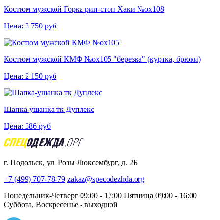
Костюм мужской Горка рип-стоп Хаки №ох108
Цена:
3 750
руб
Костюм мужской КМФ №ох105 "березка" (куртка, брюки)
Цена:
2 150
руб
Шапка-ушанка тк Дуплекс
Цена:
386
руб
г. Подольск, ул. Розы Люксембург, д. 2Б
+7 (499) 707-78-79
zakaz@specodezhda.org
Понедельник-Четверг 09:00 - 17:00
Пятница 09:00 - 16:00
Суббота, Воскресенье - выходной