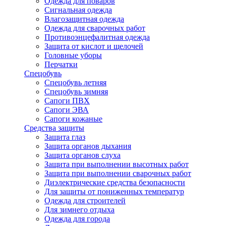
Одежда для поваров
Сигнальная одежда
Влагозащитная одежда
Одежда для сварочных работ
Противоэнцефалитная одежда
Защита от кислот и щелочей
Головные уборы
Перчатки
Спецобувь
Спецобувь летняя
Спецобувь зимняя
Сапоги ПВХ
Сапоги ЭВА
Сапоги кожаные
Средства защиты
Защита глаз
Защита органов дыхания
Защита органов слуха
Защита при выполнении высотных работ
Защита при выполнении сварочных работ
Диэлектрические средства безопасности
Для защиты от пониженных температур
Одежда для строителей
Для зимнего отдыха
Одежда для города