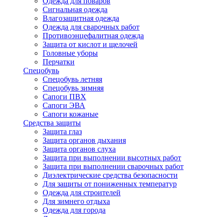
Одежда для поваров
Сигнальная одежда
Влагозащитная одежда
Одежда для сварочных работ
Противоэнцефалитная одежда
Защита от кислот и щелочей
Головные уборы
Перчатки
Спецобувь
Спецобувь летняя
Спецобувь зимняя
Сапоги ПВХ
Сапоги ЭВА
Сапоги кожаные
Средства защиты
Защита глаз
Защита органов дыхания
Защита органов слуха
Защита при выполнении высотных работ
Защита при выполнении сварочных работ
Диэлектрические средства безопасности
Для защиты от пониженных температур
Одежда для строителей
Для зимнего отдыха
Одежда для города