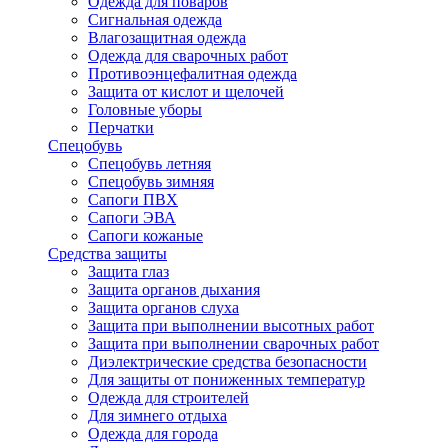
Одежда для поваров
Сигнальная одежда
Влагозащитная одежда
Одежда для сварочных работ
Противоэнцефалитная одежда
Защита от кислот и щелочей
Головные уборы
Перчатки
Спецобувь
Спецобувь летняя
Спецобувь зимняя
Сапоги ПВХ
Сапоги ЭВА
Сапоги кожаные
Средства защиты
Защита глаз
Защита органов дыхания
Защита органов слуха
Защита при выполнении высотных работ
Защита при выполнении сварочных работ
Диэлектрические средства безопасности
Для защиты от пониженных температур
Одежда для строителей
Для зимнего отдыха
Одежда для города