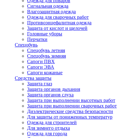
Одежда для поваров
Сигнальная одежда
Влагозащитная одежда
Одежда для сварочных работ
Противоэнцефалитная одежда
Защита от кислот и щелочей
Головные уборы
Перчатки
Спецобувь
Спецобувь летняя
Спецобувь зимняя
Сапоги ПВХ
Сапоги ЭВА
Сапоги кожаные
Средства защиты
Защита глаз
Защита органов дыхания
Защита органов слуха
Защита при выполнении высотных работ
Защита при выполнении сварочных работ
Диэлектрические средства безопасности
Для защиты от пониженных температур
Одежда для строителей
Для зимнего отдыха
Одежда для города