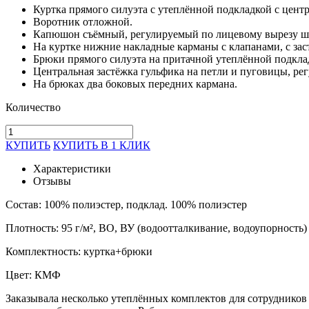
Куртка прямого силуэта с утеплённой подкладкой с цент
Воротник отложной.
Капюшон съёмный, регулируемый по лицевому вырезу ш
На куртке нижние накладные карманы с клапанами, с зас
Брюки прямого силуэта на притачной утеплённой под­кл
Центральная застёжка гульфика на петли и пуговицы, ре
На брюках два боковых передних кармана.
Количество
КУПИТЬ
КУПИТЬ В 1 КЛИК
Характеристики
Отзывы
Состав: 100% полиэстер, подклад. 100% полиэстер
Плотность: 95 г/м², ВО, ВУ (водоотталкивание, водоупорность)
Комплектность: куртка+брюки
Цвет: КМФ
Заказывала несколько утеплённых комплектов для сотрудников 