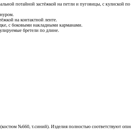
ральной потайной застёжкой на петли и пуговицы, с кулиской по
нуром.
тёжкой на контактной ленте.
адке, с боковыми накладными карманами.
гулируемые бретели по длине.
(костюм №660, т.синий). Изделия полностью соответствуют опис