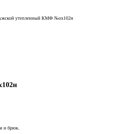
ужской утепленный КМФ №ох102н
х102н
и и брюк.