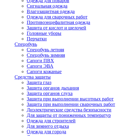
Одежда для поваров
Сигнальная одежда
Влагозащитная одежда
Одежда для сварочных работ
Противоэнцефалитная одежда
Защита от кислот и щелочей
Головные уборы
Перчатки
Спецобувь
Спецобувь летняя
Спецобувь зимняя
Сапоги ПВХ
Сапоги ЭВА
Сапоги кожаные
Средства защиты
Защита глаз
Защита органов дыхания
Защита органов слуха
Защита при выполнении высотных работ
Защита при выполнении сварочных работ
Диэлектрические средства безопасности
Для защиты от пониженных температур
Одежда для строителей
Для зимнего отдыха
Одежда для города