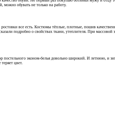
качество обуви. Не первый раз покупаю ботинки мужу и отцу тол
, можно обувать не только на работу.
о, ростовки все есть. Костюмы тёплые, плотные, пошив качеств
казали подробно о свойствах ткани, утеплителя. При массовой 
бор постельного эконом-белья довольно широкий. И летнюю, и з
 теряет цвет.