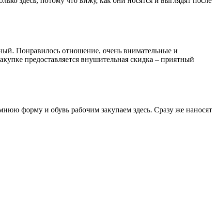
ько здесь, потому что вижу, как они носятся и выглядят после
енный. Понравилось отношение, очень внимательные и
закупке предоставляется внушительная скидка – приятный
имнюю форму и обувь рабочим закупаем здесь. Сразу же наносят