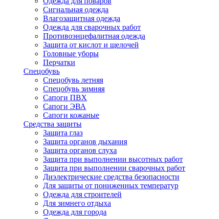
Одежда для поваров
Сигнальная одежда
Влагозащитная одежда
Одежда для сварочных работ
Противоэнцефалитная одежда
Защита от кислот и щелочей
Головные уборы
Перчатки
Спецобувь
Спецобувь летняя
Спецобувь зимняя
Сапоги ПВХ
Сапоги ЭВА
Сапоги кожаные
Средства защиты
Защита глаз
Защита органов дыхания
Защита органов слуха
Защита при выполнении высотных работ
Защита при выполнении сварочных работ
Диэлектрические средства безопасности
Для защиты от пониженных температур
Одежда для строителей
Для зимнего отдыха
Одежда для города