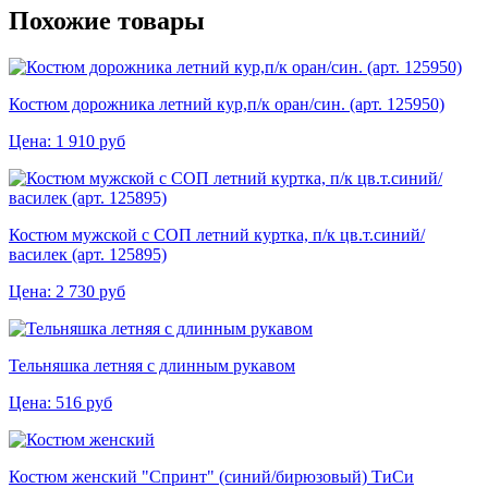
Похожие товары
Костюм дорожника летний кур,п/к оран/син. (арт. 125950)
Цена:
1 910
руб
Костюм мужской с СОП летний куртка, п/к цв.т.синий/
василек (арт. 125895)
Цена:
2 730
руб
Тельняшка летняя с длинным рукавом
Цена:
516
руб
Костюм женский "Спринт" (синий/бирюзовый) ТиСи