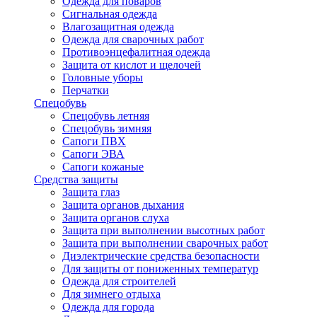
Одежда для поваров
Сигнальная одежда
Влагозащитная одежда
Одежда для сварочных работ
Противоэнцефалитная одежда
Защита от кислот и щелочей
Головные уборы
Перчатки
Спецобувь
Спецобувь летняя
Спецобувь зимняя
Сапоги ПВХ
Сапоги ЭВА
Сапоги кожаные
Средства защиты
Защита глаз
Защита органов дыхания
Защита органов слуха
Защита при выполнении высотных работ
Защита при выполнении сварочных работ
Диэлектрические средства безопасности
Для защиты от пониженных температур
Одежда для строителей
Для зимнего отдыха
Одежда для города