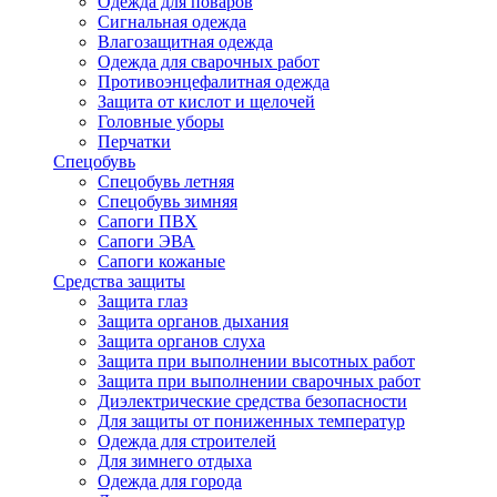
Одежда для поваров
Сигнальная одежда
Влагозащитная одежда
Одежда для сварочных работ
Противоэнцефалитная одежда
Защита от кислот и щелочей
Головные уборы
Перчатки
Спецобувь
Спецобувь летняя
Спецобувь зимняя
Сапоги ПВХ
Сапоги ЭВА
Сапоги кожаные
Средства защиты
Защита глаз
Защита органов дыхания
Защита органов слуха
Защита при выполнении высотных работ
Защита при выполнении сварочных работ
Диэлектрические средства безопасности
Для защиты от пониженных температур
Одежда для строителей
Для зимнего отдыха
Одежда для города