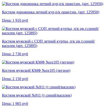
Костюм дорожника летний кур,п/к оран/син. (арт. 125950)
Цена:
1 910
руб
Костюм мужской с СОП летний куртка, п/к цв.т.синий/
василек (арт. 125895)
Цена:
2 730
руб
Костюм мужской КМФ №ох105 (легион)
Цена:
2 150
руб
Костюм мужской №911 (т синий/василек)
Цена:
1 965
руб