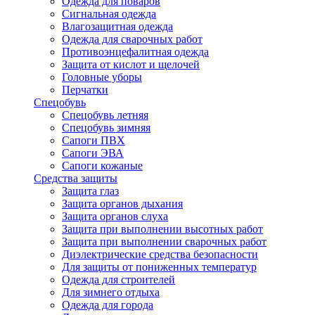
Одежда для поваров
Сигнальная одежда
Влагозащитная одежда
Одежда для сварочных работ
Противоэнцефалитная одежда
Защита от кислот и щелочей
Головные уборы
Перчатки
Спецобувь
Спецобувь летняя
Спецобувь зимняя
Сапоги ПВХ
Сапоги ЭВА
Сапоги кожаные
Средства защиты
Защита глаз
Защита органов дыхания
Защита органов слуха
Защита при выполнении высотных работ
Защита при выполнении сварочных работ
Диэлектрические средства безопасности
Для защиты от пониженных температур
Одежда для строителей
Для зимнего отдыха
Одежда для города