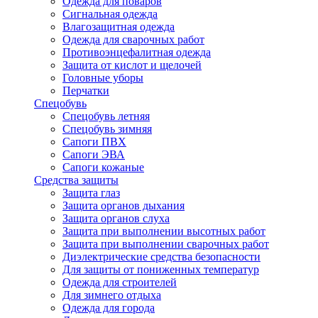
Одежда для поваров
Сигнальная одежда
Влагозащитная одежда
Одежда для сварочных работ
Противоэнцефалитная одежда
Защита от кислот и щелочей
Головные уборы
Перчатки
Спецобувь
Спецобувь летняя
Спецобувь зимняя
Сапоги ПВХ
Сапоги ЭВА
Сапоги кожаные
Средства защиты
Защита глаз
Защита органов дыхания
Защита органов слуха
Защита при выполнении высотных работ
Защита при выполнении сварочных работ
Диэлектрические средства безопасности
Для защиты от пониженных температур
Одежда для строителей
Для зимнего отдыха
Одежда для города