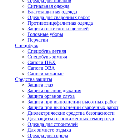
Одежда для поваров
Сигнальная одежда
Влагозащитная одежда
Одежда для сварочных работ
Противоэнцефалитная одежда
Защита от кислот и щелочей
Головные уборы
Перчатки
Спецобувь
Спецобувь летняя
Спецобувь зимняя
Сапоги ПВХ
Сапоги ЭВА
Сапоги кожаные
Средства защиты
Защита глаз
Защита органов дыхания
Защита органов слуха
Защита при выполнении высотных работ
Защита при выполнении сварочных работ
Диэлектрические средства безопасности
Для защиты от пониженных температур
Одежда для строителей
Для зимнего отдыха
Одежда для города