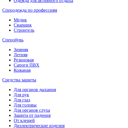
Одежда для активного отдыха
Спецодежда по профессиям
Медик
Сварщик
Строитель
Спецобувь
Зимняя
Летняя
Резиновая
Сапоги ПВХ
Кожаная
Средства защиты
Для органов дыхания
Для рук
Для глаз
Для головы
Для органов слуха
Защита от падения
От клещей
Диэлектрические изделия